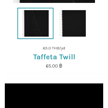
65.0 THB/yd
Taffeta Twill
Regular
65.00 ฿
price