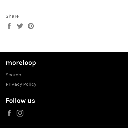
Share
Share
Tweet
Pin
on
on
on
Facebook
Twitter
Pinterest
moreloop
Search
Privacy Policy
Follow us
Facebook
Instagram