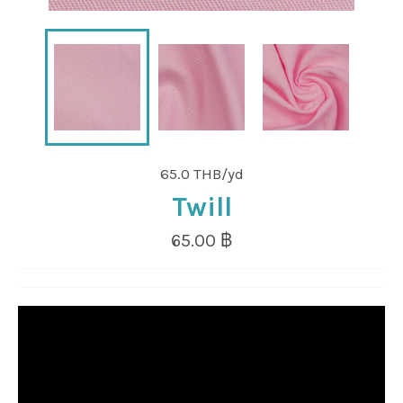
65.0 THB/yd
Twill
Regular
65.00 ฿
price