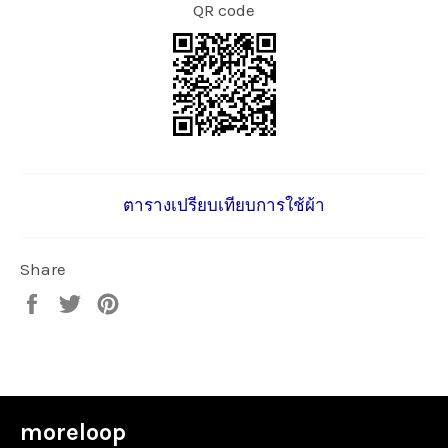
QR code
ตารางเปรียบเทียบการใช้ผ้า
Share
Share
Tweet
Pin
on
on
on
Facebook
Twitter
Pinterest
moreloop