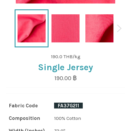
190.0 THB/kg
Single Jersey
Regular
190.00 ฿
price
Fabric Code
_
FA37G211
_
Composition
100% Cotton
Width (Inches)
72.0"