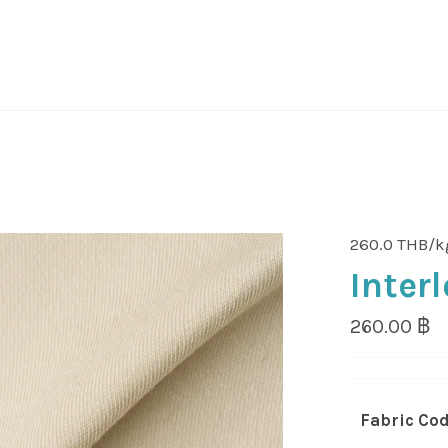
260.0 THB/k
Inter
Regular
260.00 ฿
price
Fabric Co