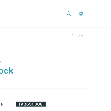
SEARCH
Cart
Search
Account
g
lock
de
_
FA36SG008
_