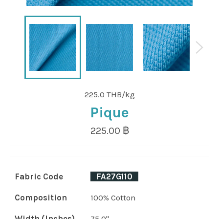
225.0 THB/kg
Pique
Regular
225.00 ฿
price
Fabric Code
_
FA27G110
_
Composition
100% Cotton
Width (Inches)
75.0"