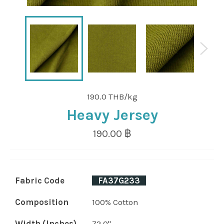
190.0 THB/kg
Heavy Jersey
Regular
190.00 ฿
price
Fabric Code
_
FA37G233
_
Composition
100% Cotton
Width (Inches)
72.0"