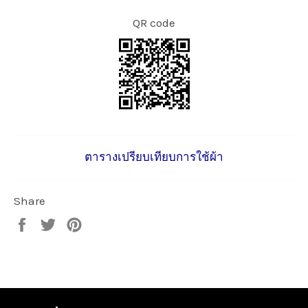
QR code
ตารางเปรียบเทียบการใช้ผ้า
Share
Share
Tweet
Pin
on
on
on
Facebook
Twitter
Pinterest