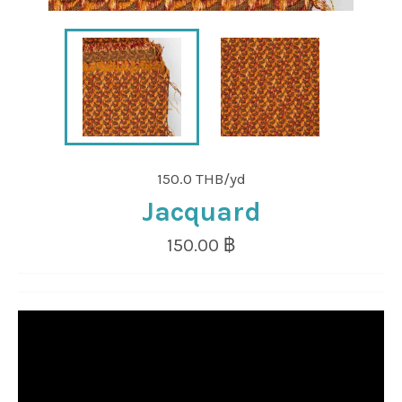
150.0 THB/yd
Jacquard
Regular
150.00 ฿
price