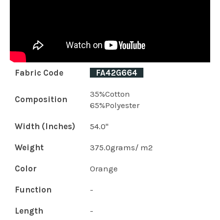
Fabric Code
_
FA42G664
_
35%Cotton
Composition
65%Polyester
Width (Inches)
54.0"
Weight
375.0grams/ m2
Color
Orange
Function
-
Length
-